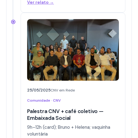
Ver relato →
25/05/2025
CNV em Rede
Comunidade · CNV
Palestra CNV + café coletivo —
Embaixada Social
9h–12h (card); Bruno + Helena; vaquinha
voluntária