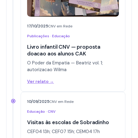
17/10/2025
CNV em Rede
Publicações · Educação
Livro infantil CNV — proposta
doacao aos alunos CAK
O Poder da Empatia — Beatriz vol. 1;
autorizacao Wilma
Ver relato →
10/09/2025
CNV em Rede
Educação · CNV
Visitas às escolas de Sobradinho
CEF04 13h; CEF07 15h; CEM04 17h