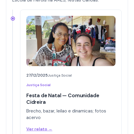
Escola de Heróis na AMES; festas Canoas.
27/12/2025
Justiça Social
Justiça Social
Festa de Natal — Comunidade
Cidreira
Brecho, bazar, leilao e dinamicas; fotos
acervo
Ver relato →