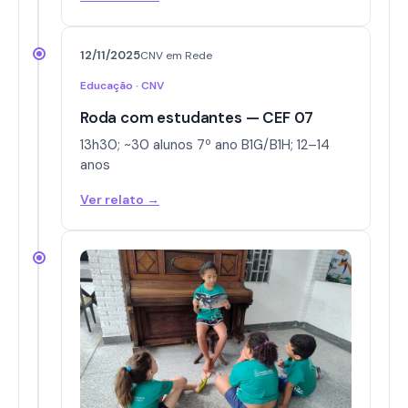
12/11/2025
CNV em Rede
Educação · CNV
Roda com estudantes — CEF 07
13h30; ~30 alunos 7º ano B1G/B1H; 12–14
anos
Ver relato →