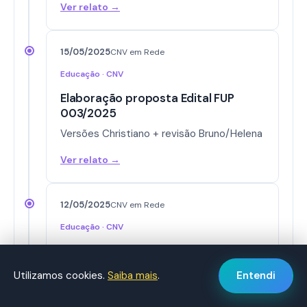
Ver relato →
15/05/2025
CNV em Rede
Educação · CNV
Elaboração proposta Edital FUP
003/2025
Versões Christiano + revisão Bruno/Helena
Ver relato →
12/05/2025
CNV em Rede
Educação · CNV
Envio: Projeto CNV e Práticas
Circulares nas Escolas
Utilizamos cookies.
Saiba mais
.
Entendi
DOCX + PDF por Bruno