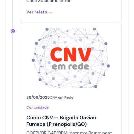
Casa Socioambiental
Ver relato →
26/06/2025
CNV em Rede
Comunidade
Curso CNV — Brigada Gaviao
Fumaca (Pirenopolis/GO)
COEPI/BRIGAF/BBM; instrutor Bruno; post