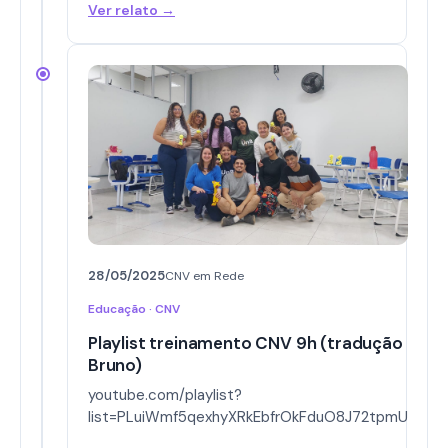
Ver relato →
28/05/2025
CNV em Rede
Educação · CNV
Playlist treinamento CNV 9h (tradução
Bruno)
youtube.com/playlist?
list=PLuiWmf5qexhyXRkEbfrOkFduO8J72tpmU