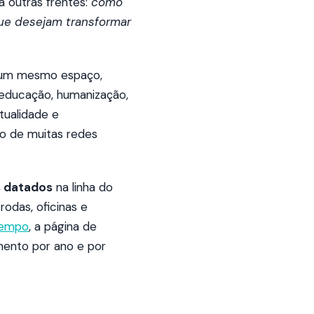
 outras frentes:
como
que desejam transformar
m um mesmo espaço,
, educação, humanização,
itualidade e
o de muitas redes
s datados
na linha do
rodas, oficinas e
tempo
, a página de
mento por ano e por