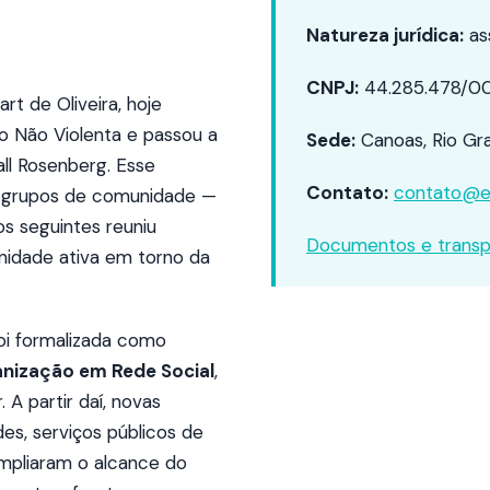
Natureza jurídica:
ass
CNPJ:
44.285.478/0
rt de Oliveira, hoje
 Não Violenta e passou a
Sede:
Canoas, Rio Gran
all Rosenberg. Esse
Contato:
contato@e
os grupos de comunidade —
s seguintes reuniu
Documentos e transp
unidade ativa em torno da
foi formalizada como
nização em Rede Social
,
 partir daí, novas
des, serviços públicos de
ampliaram o alcance do