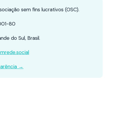
ociação sem fins lucrativos (OSC).
001-80
de do Sul, Brasil.
mrede.social
arência →