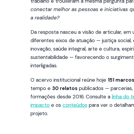
trabalho e trouxeram a mesma pergunta para
conectar melhor as pessoas e iniciativas 
a realidade?
Da resposta nasceu a visão de articular, e
diferentes eixos de atuação — justiça social
inovação, saúde integral, arte e cultura, espir
sustentabilidade — favorecendo o surgiment
interligadas.
O acervo institucional reúne hoje
151 marco
tempo e
30 relatos
publicados — parcerias, 
formações desde 2016. Consulte a
linha do 
impacto
e os
conteúdos
para ver o detalha
projeto.