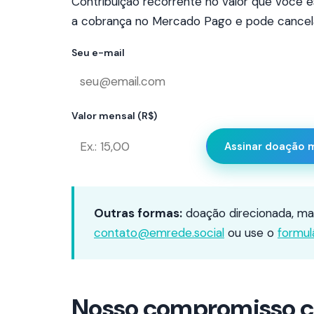
Contribuição recorrente no valor que você e
a cobrança no Mercado Pago e pode cancela
Seu e-mail
Valor mensal (R$)
Assinar doação 
Outras formas:
doação direcionada, mat
contato@emrede.social
ou use o
formul
Nosso compromisso 