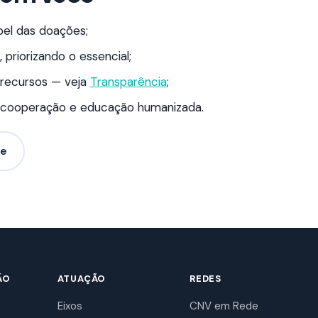
pel das doações;
 priorizando o essencial;
 recursos — veja
Transparência
;
a, cooperação e educação humanizada.
pe
ÃO
ATUAÇÃO
REDES
Eixos
CNV em Rede