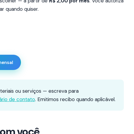
scolher — a partir de
R$ 2,00 por mês
. Você autoriza
r quando quiser.
mensal
eriais ou serviços — escreva para
ário de contato
. Emitimos recibo quando aplicável.
com você