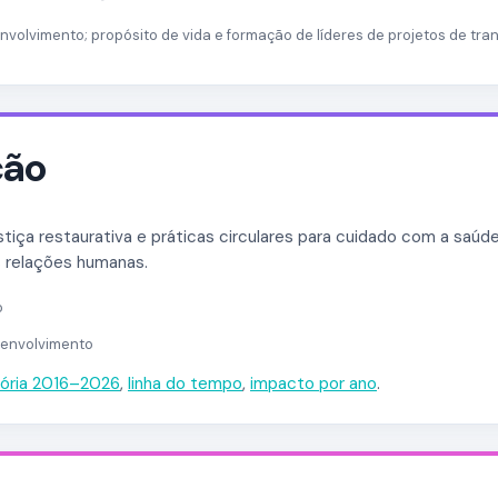
volvimento; propósito de vida e formação de líderes de projetos de tra
ção
tiça restaurativa e práticas circulares para cuidado com a saúd
 relações humanas.
o
envolvimento
tória 2016–2026
,
linha do tempo
,
impacto por ano
.