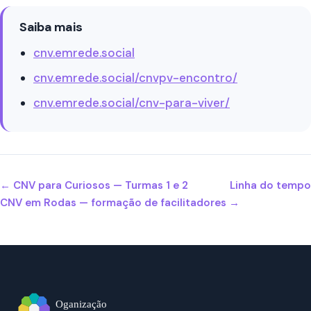
Saiba mais
cnv.emrede.social
cnv.emrede.social/cnvpv-encontro/
cnv.emrede.social/cnv-para-viver/
← CNV para Curiosos — Turmas 1 e 2
Linha do tempo
CNV em Rodas — formação de facilitadores →