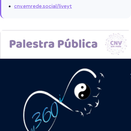
cnv.emrede.social/liveyt