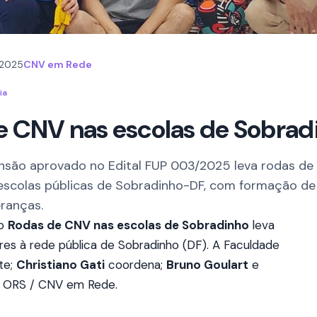
 2025
CNV em Rede
ia
e CNV nas escolas de Sobrad
ensão aprovado no Edital FUP 003/2025 leva rodas d
 escolas públicas de Sobradinho-DF, com formação de
ranças.
to
Rodas de CNV nas escolas de Sobradinho
leva
res à rede pública de Sobradinho (DF). A Faculdade
te;
Christiano Gati
coordena;
Bruno Goulart
e
a ORS / CNV em Rede.