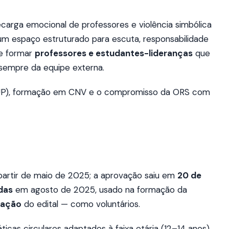
ecarga emocional de professores e violência simbólica
m espaço estruturado para escuta, responsabilidade
e formar
professores e estudantes-lideranças
que
sempre da equipe externa.
(FUP), formação em CNV e o compromisso da ORS com
 partir de maio de 2025; a aprovação saiu em
20 de
das
em agosto de 2025, usado na formação da
ração
do edital — como voluntários.
icas circulares adaptados à faixa etária (12–14 anos)