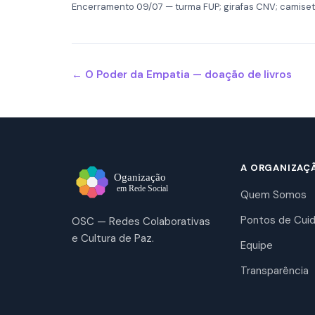
Encerramento 09/07 — turma FUP; girafas CNV; camise
← O Poder da Empatia — doação de livros
A ORGANIZAÇ
Quem Somos
Pontos de Cui
OSC — Redes Colaborativas
e Cultura de Paz.
Equipe
Transparência