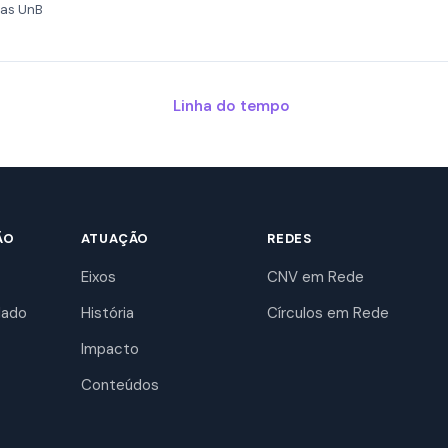
tas UnB
Linha do tempo
ÃO
ATUAÇÃO
REDES
Eixos
CNV em Rede
dado
História
Círculos em Rede
Impacto
Conteúdos