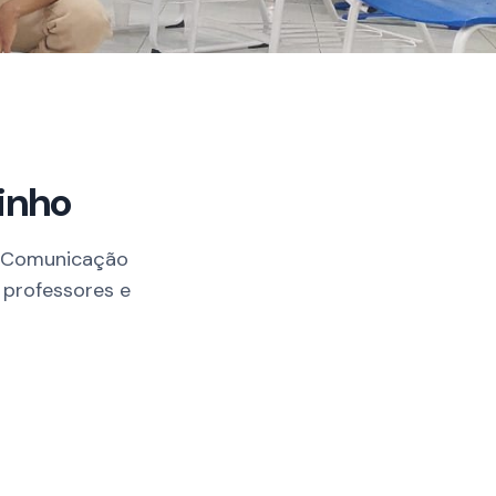
inho
e Comunicação
 professores e